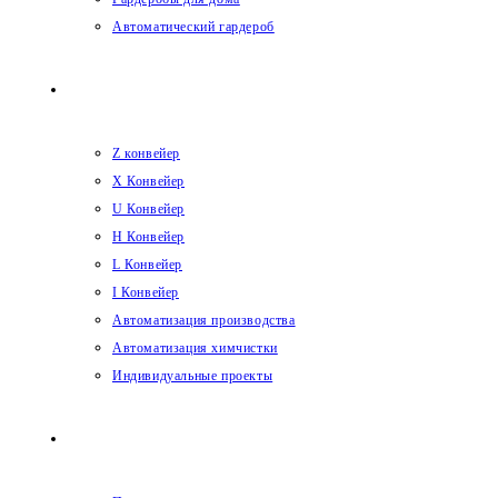
Автоматический гардероб
Конвейеры
Z конвейер
X Конвейер
U Конвейер
H Конвейер
L Конвейер
I Конвейер
Автоматизация производства
Автоматизация химчистки
Индивидуальные проекты
Услуги